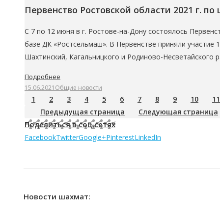
Первенство Ростовской области 2021 г. по
С 7 по 12 июня в г. Ростове-на-Дону состоялось Первенс
базе ДК «Ростсельмаш». В Первенстве приняли участие 1
Шахтинский, Кагальницкого и Родиново-Несветайского р
Подробнее
15.06.2021
Общие новости
1
2
3
4
5
6
7
8
9
10
11
Предыдущая страница
Следующая страница
Поделиться в соц.сетях
Facebook
Twitter
Google+
Pinterest
LinkedIn
Новости шахмат: