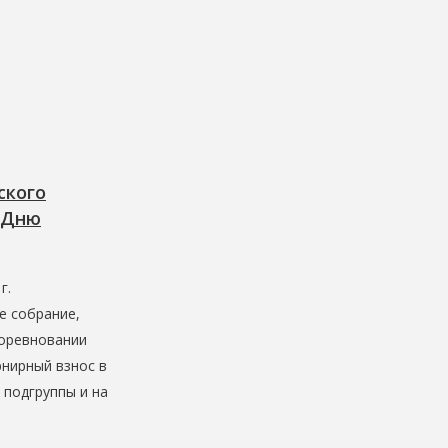
ского
 Дню
г.
е собрание,
 соревновании
нирный взнос в
 подгруппы и на