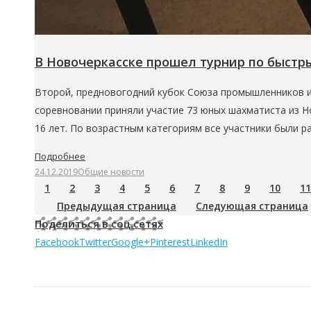
В Новочеркасске прошел турнир по быст
Второй, предновогодний кубок Союза промышленников и
соревновании приняли участие 73 юных шахматиста из Но
16 лет. По возрастным категориям все участники были р
Подробнее
24.12.2019
Общие новости
1
2
3
4
5
6
7
8
9
10
11
Предыдущая страница
Следующая страница
Поделиться в соц.сетях
Facebook
Twitter
Google+
Pinterest
LinkedIn