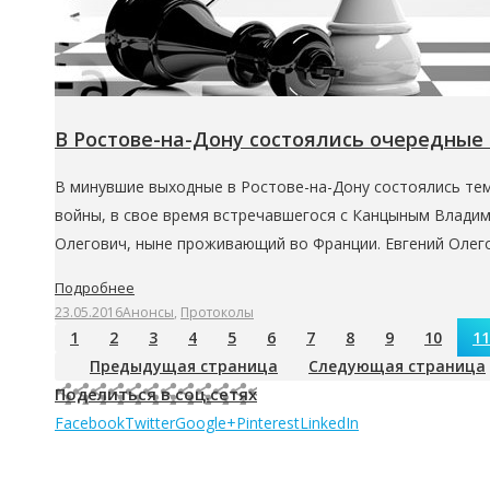
В Ростове-на-Дону состоялись очередные
В минувшие выходные в Ростове-на-Дону состоялись те
войны, в свое время встречавшегося с Канцыным Владим
Олегович, ныне проживающий во Франции. Евгений Олег
Подробнее
23.05.2016
Анонсы
,
Протоколы
1
2
3
4
5
6
7
8
9
10
11
Предыдущая страница
Следующая страница
Поделиться в соц.сетях
Facebook
Twitter
Google+
Pinterest
LinkedIn