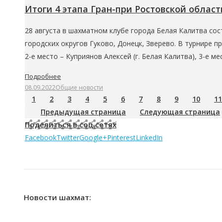
Итоги 4 этапа Гран-при Ростовской облас
28 августа в шахматном клубе города Белая Калитва со
городских округов Гуково, Донецк, Зверево. В турнире п
2-е место – Куприянов Алексей (г. Белая Калитва), 3-е м
Подробнее
08.09.2022
Общие новости
1
2
3
4
5
6
7
8
9
10
11
Предыдущая страница
Следующая страница
Поделиться в соц.сетях
Facebook
Twitter
Google+
Pinterest
LinkedIn
Новости шахмат: