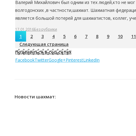
Валерий Михайлович был одним из тех людей,кто не мог
волгодонских ,в частности,шахмат. Шахматная федерац
является большой потерей для шахматистов, коллег, уче
17.01.2016
Без рубрики
1
2
3
4
5
6
7
8
9
10
11
Следующая страница
Поделиться в соц.сетях
Facebook
Twitter
Google+
Pinterest
LinkedIn
Новости шахмат: