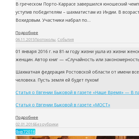
В греческом Порто-Каррасе завершился юношеский чемпион
уступив победителям – шахматистам из Индии. В возрас
Вохидовым. Участники набрал по…
Подробнее
06.11.2015
Протоколы
,
События
01 января 2016 г. на 81-м году жизни ушла из жизни же
женщин. Автор книг — «Случайность или закономерност
Шахматная федерация Ростовской области от имени все
человека. Пусть земля ей будет пухом!
Статья о Евгении Быковой в газете «Наше Время» — В 
Статья о Евгении Быковой в газете «МОСТ»
Подробнее
02.01.2016
Без рубрики
Янв
7
2016