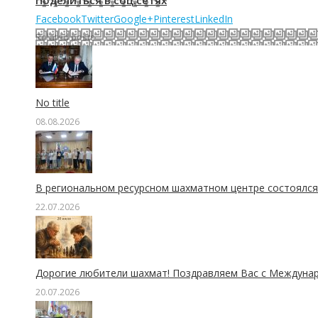
Поделиться в соц.сетях
Facebook
Twitter
Google+
Pinterest
LinkedIn
Related posts
No title
08.08.2026
В региональном ресурсном шахматном центре состоялся 
22.07.2026
Дорогие любители шахмат! Поздравляем Вас с Междуна
20.07.2026