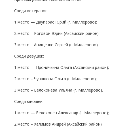
Среди ветеранов:
1 место —
Даупарас Юрий
(г.
Миллерово
)
;
2 место –
Роговой Юрий
(
Аксайский район
)
;
3 место –
А
нищенко Сергей
(
г.
Миллерово
)
.
Среди девушек:
1 место —
П
роничкина Ольга
(Аксайский район
)
;
2 место –
Чувашова Ольга
(
г. Миллерово
)
;
3 место –
Белоконева Ульяна
(
г. Миллерово
).
Среди юношей:
1 место —
Белоконев Александр
(
г. Миллерово
)
;
2
место –
Халимов Анд
рей
(
Аксайский район
)
;