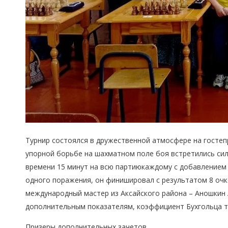
Турнир состоялся в дружественной атмосфере н
а госте
упорной борьбе на шахматном поле боя встретились с
времени
15
минут
на
всю
партию
кажд
ому
с
добавлением
одного поражения, он финишировал с результатом 8
очк
международный мастер
из
Аксайского района
–
Аношкин 
дополнительным показателям, коэффициент Бухгольца 
Призеры дополнительных зачетов.