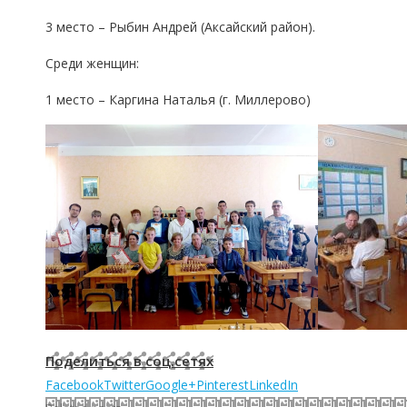
3 место –
Рыбин Андрей
(
Аксайский район
)
.
Среди женщин:
1 место – Каргина Наталья (г. Миллерово)
Поделиться в соц.сетях
Facebook
Twitter
Google+
Pinterest
LinkedIn