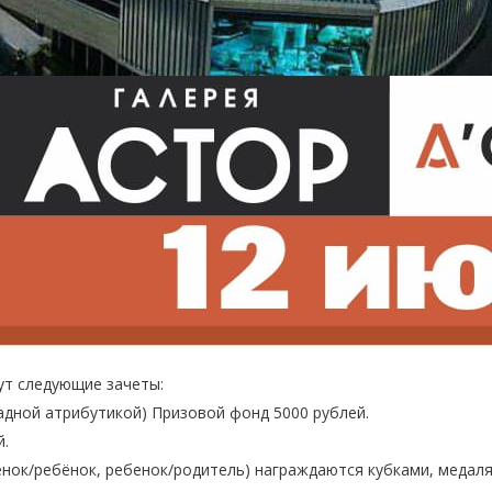
ут следующие зачеты:
адной атрибутикой) Призовой фонд 5000 рублей.
й.
бенок/ребёнок, ребенок/родитель) награждаются кубками, медал