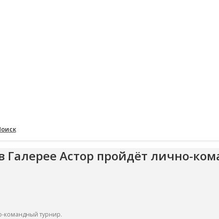
Поиск
 в Галерее Астор пройдёт лично-ко
но-командный турнир.