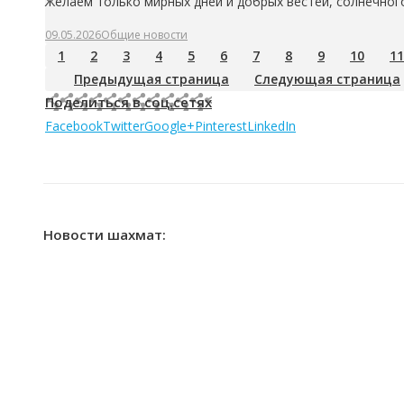
Желаем только мирных дней и добрых вестей, солнечного
09.05.2026
Общие новости
1
2
3
4
5
6
7
8
9
10
11
Предыдущая страница
Следующая страница
Поделиться в соц.сетях
Facebook
Twitter
Google+
Pinterest
LinkedIn
Новости шахмат: