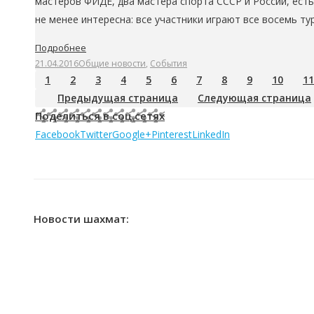
мастеров ФИДЕ, два мастера спорта СССР и России, есть
не менее интересна: все участники играют все восемь т
Подробнее
21.04.2016
Общие новости
,
События
1
2
3
4
5
6
7
8
9
10
11
Предыдущая страница
Следующая страница
Поделиться в соц.сетях
Facebook
Twitter
Google+
Pinterest
LinkedIn
Новости шахмат: